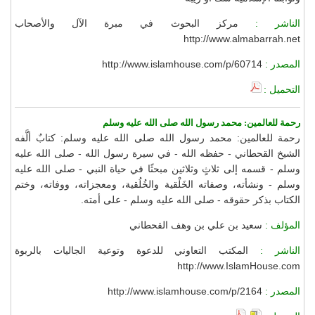
الناشر :
مركز البحوث في مبرة الآل والأصحاب
http://www.almabarrah.net
المصدر :
http://www.islamhouse.com/p/60714
التحميل :
رحمة للعالمين: محمد رسول الله صلى الله عليه وسلم
رحمة للعالمين: محمد رسول الله صلى الله عليه وسلم: كتابٌ ألَّفه
الشيخ القحطاني - حفظه الله - في سيرة رسول الله - صلى الله عليه
وسلم - قسمه إلى ثلاثٍ وثلاثين مبحثًا في حياة النبي - صلى الله عليه
وسلم - ونشأته، وصفاته الخَلْقية والخُلُقية، ومعجزاته، ووفاته، وختم
الكتاب بذكر حقوقه - صلى الله عليه وسلم - على أمته.
المؤلف :
سعيد بن علي بن وهف القحطاني
الناشر :
المكتب التعاوني للدعوة وتوعية الجاليات بالربوة
http://www.IslamHouse.com
المصدر :
http://www.islamhouse.com/p/2164