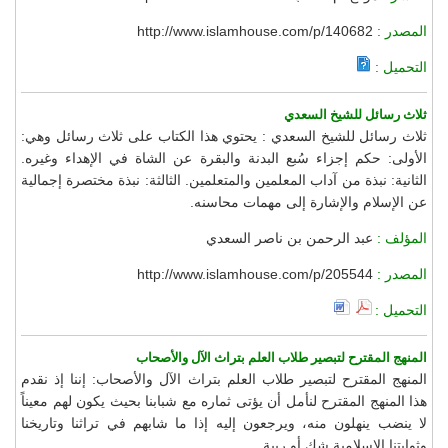
المصدر :
http://www.islamhouse.com/p/140682
التحميل :
ثلاث رسائل للشيخ السعدي
ثلاث رسائل للشيخ السعدي : يحتوي هذا الكتاب على ثلاث رسائل وهي:
الأولى: حكم إجزاء سُبع البدنة والبقرة عن الشاة في الإهداء وغيره.
الثانية: نبذة من آداب المعلمين والمتعلمين. الثالثة: نبذة مختصرة إجمالية
عن الإسلام والإشارة إلى مهمات محاسنه.
المؤلف :
عبد الرحمن بن ناصر السعدي
المصدر :
http://www.islamhouse.com/p/205544
التحميل :
المنهج المقترح لتبصير طلاب العلم بتراث الآل والأصحاب
المنهج المقترح لتبصير طلاب العلم بتراث الآل والأصحاب: إننا إذ نقدم
هذا المنهج المقترح لنأمل أن يؤتى ثماره مع شبابنا بحيث يكون لهم معيناً
لا ينضب ينهلون منه، ويرجعون إليه إذا ما شابهم في تراثنا وتاريخنا
وثوابتنا الإسلامية شك أو ريبة