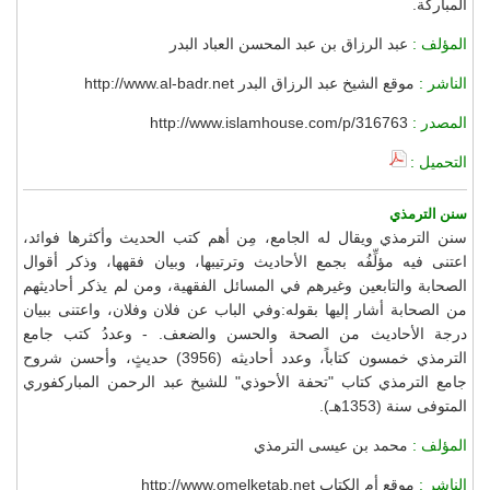
المباركة.
المؤلف :
عبد الرزاق بن عبد المحسن العباد البدر
الناشر :
موقع الشيخ عبد الرزاق البدر http://www.al-badr.net
المصدر :
http://www.islamhouse.com/p/316763
التحميل :
سنن الترمذي
سنن الترمذي ويقال له الجامع، مِن أهم كتب الحديث وأكثرها فوائد،
اعتنى فيه مؤلِّفُه بجمع الأحاديث وترتيبها، وبيان فقهها، وذكر أقوال
الصحابة والتابعين وغيرهم في المسائل الفقهية، ومن لم يذكر أحاديثهم
من الصحابة أشار إليها بقوله:وفي الباب عن فلان وفلان، واعتنى ببيان
درجة الأحاديث من الصحة والحسن والضعف. - وعددُ كتب جامع
الترمذي خمسون كتاباً، وعدد أحاديثه (3956) حديثٍ، وأحسن شروح
جامع الترمذي كتاب "تحفة الأحوذي" للشيخ عبد الرحمن المباركفوري
المتوفى سنة (1353هـ).
المؤلف :
محمد بن عيسى الترمذي
الناشر :
موقع أم الكتاب http://www.omelketab.net