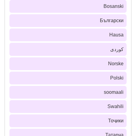
Bosanski
Български
Hausa
كوردی
Norske
Polski
soomaali
Swahili
Тоҷики
Татарча