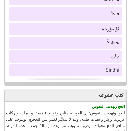
ไทย
ئۇيغۇرچە
Ўзбек
ދިވެހި
Sindhi
كتب عشوائيه
الحج وتهذيب النفوس
الحج وتهذيب النفوس: إن الحج له منافع وفوائد عظيمة; وخيرات وبركات
غزيرة; وعِبَر وعظات طيبة; وقد لا يتيسَّر لكثير من الحجاج الوقوف على
منافع الحج وفوائده ودروسه وعِظاته; وهذه رسالةٌ جمعت هذه الفوائد