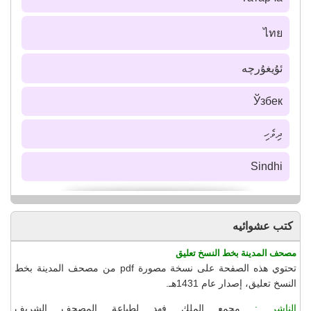
ไทย
ئۇيغۇرچە
Ўзбек
ދިވެހި
Sindhi
كتب عشوائيه
مصحف المدينة بخط النسخ تعليق
تحتوي هذه الصفحة على نسخة مصورة pdf من مصحف المدينة بخط
النسخ تعليق، إصدار عام 1431هـ.
الناشر :
مجمع الملك فهد لطباعة المصحف الشريف