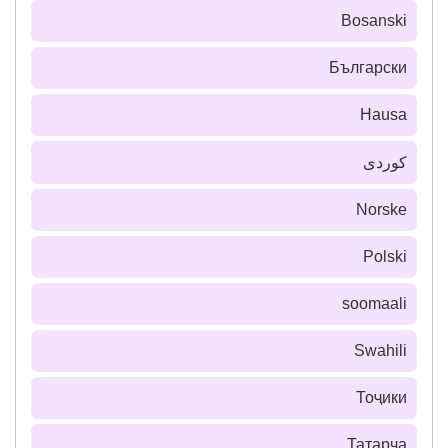
Bosanski
Български
Hausa
كوردی
Norske
Polski
soomaali
Swahili
Тоҷики
Татарча