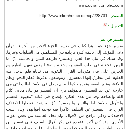
www.qurancomplex.com
المصدر :
http://www.islamhouse.com/p/228731
التحميل :
تفسير جزء عم
تفسير جزء عم : هذا كتاب في تفسير الجزء الأخير من أجزاء القرآن
دعى المؤلف إلى تأليفه كثرة ترداده بين المسلمين في الصلوات وغيرها.
وقد سلك في بيان هذا الجزء وتفسيره طريقة المتن والحاشية. 1) أما
المتن: فجعله في صلب التفسير، وجعله واضح المعنى سهل العبارة مع
الحرص على بيان مفردات القرآن اللغوية في ثناياه فلم يدخل فيه
العلوم التي يتطرق إليها المفسرون ويتوسعون بذكرها، كعلم النحو، وعلم
البلاغة، وعلم الفقه، وغيرها، كما أنه لم يدخل في الاستنباطات التي هي
خارجة عن حد التفسير، فالمؤلف يرى أن التفسير هو بيان معاني كلام
الله وإيضاحه وقد بين هذه الفكرة بإيضاح في كتابه "مفهوم التفسير
والتأويل والاستنباط والتدبر والمفسر". 2) الحاشية: فجعلها للاختلاف
الوارد في التفسير عن السلف، ذاكراً فيه توجيه أقوالهم، وبيان سبب
الاختلاف، وذكر الراجح من الأقوال، ولم تخل الحاشية من بعض الفوائد
الأخرى. وقد كان أكبر اعتماده في ذكر أقوال السلف على تفسير ابن
جرير الطبري - رحمه الله - كما حرص أيضاً على نقل ترجيحاته وتعليقاته