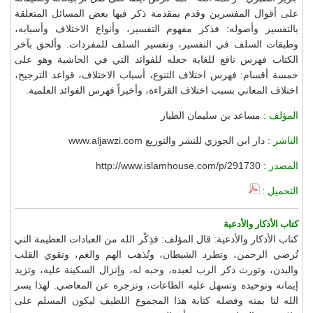
على أقوال المفسرين وقدم بمقدمة ذكر فيها بعض المسائل المتعلقة
بالتفسير وأصوله: فذكر مفهوم التفسير، وأنواع الاختلاف وأسبابه،
وطبقات السلف في التفسير، وتفسير السلف للمفردات. وألحق بآخر
الكتاب فهرس نافع للغاية جعله للفوائد التي في الحاشية وهو على
خمسة أقسام: فهرس اختلاف التنوع، أسباب الاختلاف، قواعد الترجيح،
اختلاف المعاني بسبب اختلاف القراءة، وأخيراً فهرس الفوائد العلمية.
المؤلف :
مساعد بن سليمان الطيار
الناشر :
دار ابن الجوزي للنشر والتوزيع www.aljawzi.com
المصدر :
http://www.islamhouse.com/p/291730
التحميل :
كتاب الأذكار والأدعية
كتاب الأذكار والأدعية: قال المؤلف: فذِكْر الله من العبادات العظيمة التي
تُرضي الرحمن، وتطرد الشيطان، وتُذهب الهم والغم، وتقوي القلب
والبدن، وتورث ذكر الرب لعبده، وحبه له، وإنزال السكينة عليه، وتزيد
إيمانه وتوحيده وتسهل عليه الطاعات، وتزجره عن المعاصي. لهذا يسر
الله لنا بمنه وفضله كتابة هذا المجموع اللطيف ليكون المسلم على