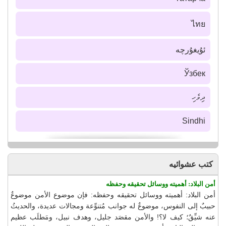
ไทย
ئۇيغۇرچە
Ўзбек
ދިވެހި
Sindhi
كتب عشوائيه
أمن البلاد: أهميته ووسائل تحقيقه وحفظه
أمن البلاد: أهميته ووسائل تحقيقه وحفظه: فإن موضوع الأمن موضوعٌ
حبيبٌ إلى النفوس، موضوعٌ له جوانب مُتنوِّعة ومجالات عديدة، والحديثُ
عنه شيِّقٌ؛ كيف لا؟! والأمن مقصَد جليل، وهدف نبيل، ومَطلَب عظيم