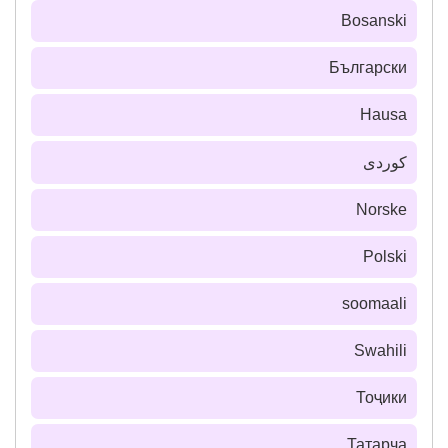
Bosanski
Български
Hausa
كوردی
Norske
Polski
soomaali
Swahili
Тоҷики
Татарча