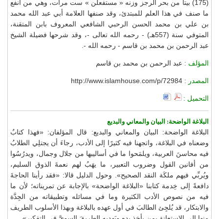
(175) بيتاً من بحر الرجز وزنه « مستفعلن » ست مرات، وهي من أنفع
ما صنف في هذا العلم للمبتدئ، وقد صنفها العلامة أبي عبد الله محمد
بن علي بن محمد الحسن الرحبي الشافعي المعروف بابن المتقنة،
المتوفي سنة (557هـ) - رحمه الله تعالى -، وقد شرحها فضيلة الشيخ
عبد الرحمن بن محمد بن قاسم - رحمه الله -.
المؤلف :
عبد الرحمن بن محمد بن قاسم
المصدر :
http://www.islamhouse.com/p/72984
التحميل :
البلاغة الواضحة: البيان والمعاني والبديع
البلاغة الواضحة: البيان والمعاني والبديع: قال المؤلفان: «فهذا كتابٌ
وضعناه في البلاغة، واتجهنا فيه كثيرًا إلى الأدب، رجاءَ أن يجتلِي الطلابُ
فيه محاسنَ العربية، ويلمَحوا ما في أساليبها من جلال وجمال، ويدرُسُوا
من أفانين القول وضروب التعبير، ما يهَبُ لهم نعمةَ الذوق السليم،
ويُربِّي فيهم ملكَة النقد الصحيح». وحول الدليل قالا: «فقد رأينا الحاجةَ
دافعةً إلى خِدمة كتابنا «البلاغة الواضحة» بالإجابة عن تمريناته؛ لأن ما
فيه من نصوص الأدب الكثيرة وما في مسائله وتطبيقاته من الجِدَّة
والابتكار، قد يُلجِئ الطالبَ في أول عهده بالبلاغة وبهذا الأسلوب الطريف
منها إلى الاستعانة بمن يأخذ بده ويَهديه الطريقَ السويَّ في التفكير».