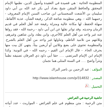
المنظومة الحائية : هي قصيدة في العقيدة وأصول الدين، نظمها الإمام
المحقق والحافظ المتقن شيخ بغداد أبي بكر عبد الله بن أبي داود
سليمان بن الأشعث السجستاني ابن صاحب السنن الإمام المعروف -
رحمهما الله -. وهي منظومة شائعة الذكر، رفيعة الشأن، عذبة الألفاظ،
سهلة الحفظ، لها مكانة عالية ومنزلة رفيعة عند أهل العلم في قديم
الزمان وحديثه. وقد تواتر نقلها عن ابن أبي داود - رحمة الله - فقد رواها
عنه غير واحد من أهل العلم كالآجري، وابن بطة، وابن شاهين وغيرهم،
وثلاثتهم من تلاميذ الناظم، وتناولها غير واحد من أهل العلم بالشرح.
والمنظومة تحتوي على بضع وثلاثين أو أربعين بيتاً، ينتهي كل بيت منها
بحرف الحاء. - قال الإمام ابن القيم - رحمه الله - في النونية: وكذا
الإمام ابن الإمام المرتضى ..... حقا أبي داود ذي العرفان تصنيفه نظماً
ونثراً واضح ..... في السنة المثلى هما نجمان
المؤلف :
عبد الرحمن بن ناصر البراك
المصدر :
http://www.islamhouse.com/p/314832
التحميل :
حاشية الرحبية في الفرائض
متن الرحبية : متن منظوم في علم الفرائض - المواريث - عدد أبياته