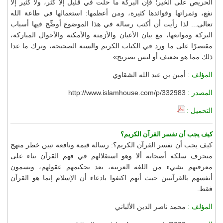
الحريص على الخير؛ فإن البركة ما حلَّت في قليل إلا كثُر، ولا كثير إلا
نفع، وثمراتها وفوائدها كثيرة، ومن أعظمها: استعمالها في طاعة الله
تعالى... لذا رأيت أن أكتب رسالة في هذا الموضوع أوضِّح فيها أسباب
البركة وموانعها، مع بيان الأعيان والأزمنة والأمكنة والأحوال المباركة،
مقتصرًا على ما ورد في الكتاب الكريم والسنة الصحيحة، وترك ما عدا
ذلك مما هو ضعيف أو ليس بصريح».
المؤلف :
أمين بن عبد الله الشقاوي
المصدر :
http://www.islamhouse.com/p/332983
التحميل :
كيف يجب أن نفسر القرآن الكريم؟
كيف يجب أن نفسر القرآن الكريم؟: رسالة قيمة ونافعة تبين خطر منهج
منحرف سلكه أصحابه ألا وهو استقلالهم في فهم القرآن بناء على
معرفتهم بشيء من اللغة العربية، بعد تحكيمهم عقولهم، ويسمون
أنفسهم بالقرآنيين حيث أنهم اكتفوا بادعاء أن الإسلام إنما هو القرآن
فقط.
المؤلف :
محمد ناصر الدين الألباني