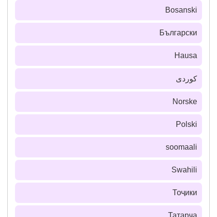
Bosanski
Български
Hausa
كوردی
Norske
Polski
soomaali
Swahili
Тоҷики
Татарча