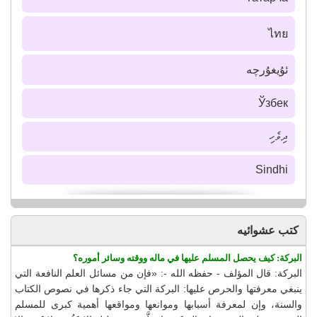
ไทย
ئۇيغۇرچە
Ўзбек
ދިވެހި
Sindhi
كتب عشوائيه
البركة: كيف يحصل المسلم عليها في ماله ووقته وسائر أموره؟
البركة: قال المؤلف - حفظه الله -: «فإن من مسائل العلم النافعة التي
ينبغي معرفتها والحرص عليها: البركة التي جاء ذكرها في نصوص الكتاب
والسنة، وإن لمعرفة أسبابها وموانعها ومواقعها أهمية كبرى للمسلم