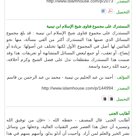
المصدر :
http://www.islamhouse.com/p/2073
التحميل :
المستدرك على مجموع فتاوى شيخ الإسلام ابن تيمية
المستدرك على مجموع فتاوى شيخ الإسلام ابن تيمية : قد بلغ مجموع
المسائل الذي ضمها هذا المستدرك أكثر من ألفي مسألة، منها نحو
المائتين لها أصل في المجموع الأول لكنها تختلف عن أصولها: بزيادة أو
إيضاح، أو تعقب، أو جمع لبعض المسائل المتشابهة أو تعريفات. هذا وقد
ضمنت هذا المستدرك مقتطفات تدل على فضل الشيخ وكرم أخلاقه،
رحمه الله رحمة واسعة.
المؤلف :
أحمد بن عبد الحليم بن تيمية - محمد بن عبد الرحمن بن قاسم
المصدر :
http://www.islamhouse.com/p/144994
التحميل :
أطايب الجنى
أطايب الجنى: قال المصنف - حفظه الله -: «فإن من توفيق الله
وتيسيره أن جعل هذا العصر عصر التقنيات العالية، وجعلها من وسائل
نشر الخير والعلم لمن أراد. وأحببت أن أدلو بدلو، وأسهم بسهم في هذا