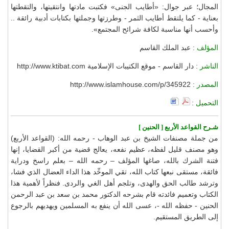
المجال؛ عبر جوال: «أطايب الجنى» فكتبت مادتها وانتقيتها، والتقطتها
بعناية - كما يلتقط أطايب الثمر - وطرزتها وجملتها بكتابات أدبية رائقة ..
وأحسب أنها مناسبة لكافة شرائح المجتمع».
المؤلف :
عبد الملك القاسم
الناشر :
دار القاسم - موقع الكتيبات الإسلامية http://www.ktibat.com
المصدر :
http://www.islamhouse.com/p/345922
التحميل :
شـرح القواعد الأربع [ الحنين ]
من جملة مصنفات الشيخ بن عبد الوهاب - رحمه الله: (القواعد الأربع)
وهو مصنف قليل لفظه، عظيم نفعه، يعالج قضية من أكبر القضايا، إنها
فتنة الشرك بالله، صاغها المؤلف – رحمه الله – بعلم راسخ ودراية
فائقة، مستقى نبعها كتاب الله، تقي الموحِّد هذا الداء العضال الذي فشا،
وترشد طالب الحق والهدى، وتلجم أهل الغي والردى. فنظراً لأهمية هذا
الكتاب وتعميم فائدته قام بشرحه الدكتور محمد بن سعد بن عبد الرحمن
الحنين - حفظه الله -، عسى الله أن ينفع به المسلمين ويهديهم بالرجوع
إلى الطريق المستقيم.