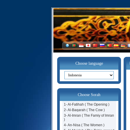
Choose language
Choose Sorah
1- Al-Fatihah ( The Opening )
2- Al-Baqarah ( The Cow )
3- Al-Imran ( The Famiy of Imran
)
4- An-Nisa ( The Women )