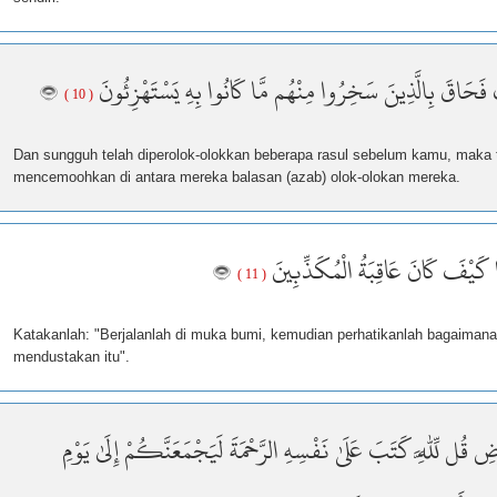
 فَحَاقَ بِالَّذِينَ سَخِرُوا مِنْهُم مَّا كَانُوا بِهِ يَسْتَهْزِئُونَ
( 10 )
Dan sungguh telah diperolok-olokkan beberapa rasul sebelum kamu, maka 
mencemoohkan di antara mereka balasan (azab) olok-olokan mereka.
كَيْفَ كَانَ عَاقِبَةُ الْمُكَذِّبِينَ
( 11 )
Katakanlah: "Berjalanlah di muka bumi, kemudian perhatikanlah bagaiman
mendustakan itu".
 قُل لِّلَّهِ كَتَبَ عَلَىٰ نَفْسِهِ الرَّحْمَةَ لَيَجْمَعَنَّكُمْ إِلَىٰ يَوْمِ