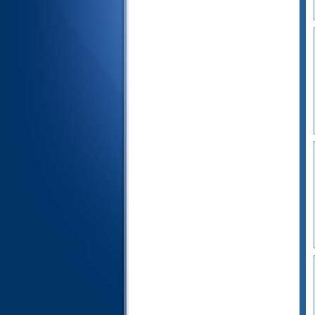
82- Al-Infitar ( The Cleaving )
83- Al-Mutaffifin (Those Who
Deal in Fraud)
84- Al-Inshiqaq (The Splitting
Asunder)
85- Al-Burooj ( The Big Stars )
86- At-Tariq ( The Night-Comer )
87- Al-A'la ( The Most High )
88- Al-Ghashiya ( The
Overwhelming )
89- Al-Fajr ( The Dawn )
90- Al-Balad ( The City )
91- Ash-Shams ( The Sun )
92- Al-Layl ( The Night )
93- Ad-Dhuha ( The Forenoon )
94- As-Sharh ( The Opening
Forth)
95- At-Tin ( The Fig )
96- Al-'alaq ( The Clot )
97- Al-Qadr ( The Night of
Decree )
98- Al-Bayyinah ( The Clear
Evidence )
99- Az-Zalzalah ( The
Earthquake )