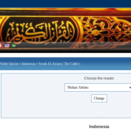
Noble Qur'an
»
Indonesia
» Sorah Al-An'am ( The Cattle )
Choose the reader
Indonesia