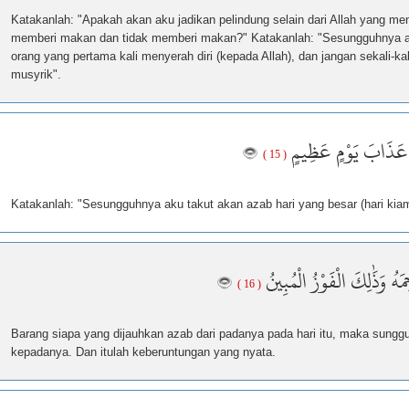
Katakanlah: "Apakah akan aku jadikan pelindung selain dari Allah yang men
memberi makan dan tidak memberi makan?" Katakanlah: "Sesungguhnya ak
orang yang pertama kali menyerah diri (kepada Allah), dan jangan sekali-
musyrik".
 عَذَابَ يَوْمٍ عَظِيمٍ
( 15 )
Katakanlah: "Sesungguhnya aku takut akan azab hari yang besar (hari kia
هُ وَذَٰلِكَ الْفَوْزُ الْمُبِينُ
( 16 )
Barang siapa yang dijauhkan azab dari padanya pada hari itu, maka sungg
kepadanya. Dan itulah keberuntungan yang nyata.