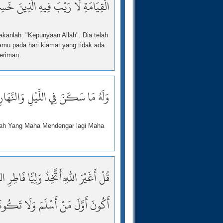
الْقِيَامَةِ لَا رَيْبَ فِيهِ الَّذِينَ خَسِ
akanlah: "Kepunyaan Allah". Dia telah
mu pada hari kiamat yang tidak ada
eriman.
وَلَهُ مَا سَكَنَ فِي اللَّيْلِ وَالنَّهَارِ
alah Yang Maha Mendengar lagi Maha
قُلْ أَغَيْرَ اللَّهِ أَتَّخِذُ وَلِيًّا فَاطِ
أَكُونَ أَوَّلَ مَنْ أَسْلَمَ وَلَا تَكُون