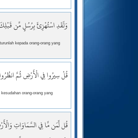
وَلَقَدِ اسْتُهْزِئَ بِرُسُلٍ مِّن قَبْلِكَ
turunlah kepada orang-orang yang
قُلْ سِيرُوا فِي الْأَرْضِ ثُمَّ انظُرُوا 
a kesudahan orang-orang yang
قُل لِّمَن مَّا فِي السَّمَاوَاتِ وَالْأَرْضِ