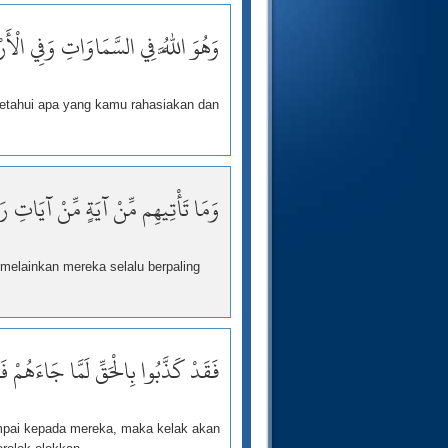
وَهُوَ اللَّهُ فِي السَّمَاوَاتِ وَفِي الْ
ngetahui apa yang kamu rahasiakan dan
وَمَا تَأْتِيهِم مِّنْ آيَةٍ مِّنْ آيَاتِ رَب
melainkan mereka selalu berpaling
فَقَدْ كَذَّبُوا بِالْحَقِّ لَمَّا جَاءَهُمْ ف
mpai kepada mereka, maka kelak akan