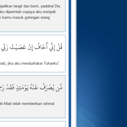
jadikan langit dan bumi, padahal Dia
u diperintah supaya aku menjadi
kali kamu masuk golongan orang
قُلْ إِنِّي أَخَافُ إِنْ عَصَيْتُ رَبِّي
mat), jika aku mendurhakai Tuhanku".
مَّن يُصْرَفْ عَنْهُ يَوْمَئِذٍ فَقَدْ رَحِمَ
uh Allah telah memberikan rahmat