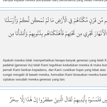
sampai kepada mereka (kenyataan dari) berita-berita yang selalu mereka p
ِم مِّن قَرْنٍ مَّكَّنَّاهُمْ فِي الْأَرْضِ مَا لَمْ نُمَكِّن لَّكُمْ وَأَرْسَلْنَا
الْأَنْهَارَ تَجْرِي مِن تَحْتِهِمْ فَأَهْلَكْنَاهُم بِذُنُوبِهِمْ وَأَنشَأْنَا مِن
Apakah mereka tidak memperhatikan berapa banyak generasi yang telah 
padahal (generasi itu) telah Kami teguhkan kedudukan mereka di muka bum
pernah Kami berikan kepadamu, dan Kami curahkan hujan yang lebat atas 
sungai mengalir di bawah mereka, kemudian Kami binasakan mereka karen
ciptakan sesudah mereka generasi yang lain.
َاسٍ فَلَمَسُوهُ بِأَيْدِيهِمْ لَقَالَ الَّذِينَ كَفَرُوا إِنْ هَٰذَا إِلَّا سِحْرٌ