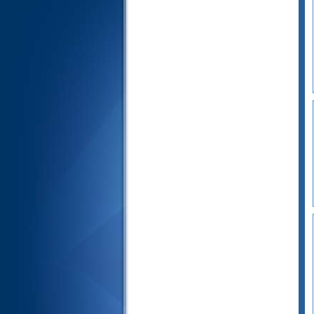
65- At-Talaq ( The Divorce )
66- At-Tahrim ( The Prohibition )
67- Al-Mulk ( Dominion )
68- Al-Qalam ( The Pen )
69- Al-Haaqqah ( The Inevitable
)
70- Al-Ma'arij (The Ways of
Ascent )
71- Nooh
72- Al-Jinn ( The Jinn )
73- Al-Muzzammil (The One
wrapped in Garments)
74- Al-Muddaththir ( The One
Enveloped )
75- Al-Qiyamah ( The
Resurrection )
76- Al-Insan ( Man )
77- Al-Mursalat ( Those sent
forth )
78- An-Naba' ( The Great News
)
79- An-Nazi'at ( Those who Pull
Out )
80- Abasa ( He frowned )
81- At-Takwir ( The
Overthrowing )