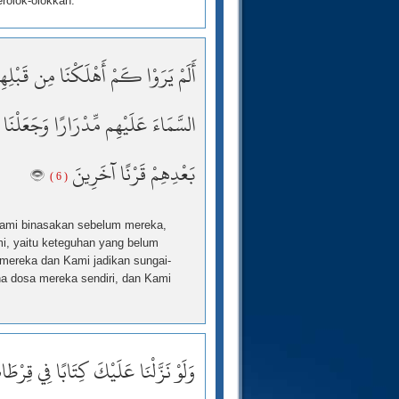
erolok-olokkan.
أَلَمْ يَرَوْا كَمْ أَهْلَكْنَا مِن قَبْلِه
السَّمَاءَ عَلَيْهِم مِّدْرَارًا وَجَعَلْنَا 
بَعْدِهِمْ قَرْنًا آخَرِينَ
( 6 )
Kami binasakan sebelum mereka,
i, yaitu keteguhan yang belum
mereka dan Kami jadikan sungai-
a dosa mereka sendiri, dan Kami
وَلَوْ نَزَّلْنَا عَلَيْكَ كِتَابًا فِي قِرْط