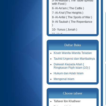
5- Al-Maidah ( The Table spread
with Food )
6- Al-An'am ( The Cattle )
7- Al-A'raf (The Heights )
8- Al-Anfal ( The Spoils of War )
9- At-Taubah ( The Repentance
)
10- Yunus ( Jonah )
11- Hud
12- Yusuf (Joseph )
13- Ar-Ra'd ( The Thunder )
Daftar Buku
14- Ibrahim ( Abraham )
15- Al-Hijr ( The Rocky Tract )
Kisah Wanita-Wanita Teladan
16- An-Nahl ( The Bees )
Tauhid Urgensi dan Manfaatnya
17- Al-Isra ( The Night Journey )
Dakwah Kepada Allah [
18- Al-Kahf ( The Cave )
Ringkasan Fiqih Islam (10) ]
19- Maryam ( Mary )
Hukum dan Adab Islam
20- Taha
21- Al-Anbiya ( The Prophets )
Mengenal Islam
22- Al-Hajj ( The Pilgrimage )
23- Al-Mu'minoon ( The
Believers )
Choose tafseer
24- An-Noor ( The Light )
25- Al-Furqan (The Criterion )
Tafseer Ibn Khatheer
26- Ash-Shuara ( The Poets )