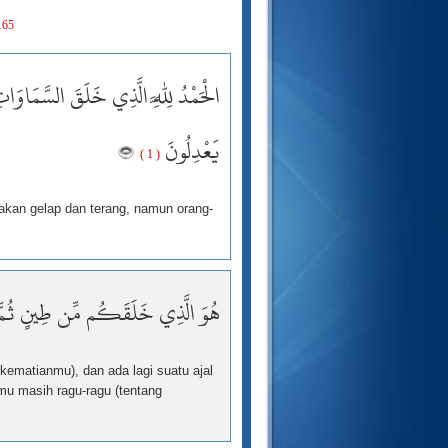
165
الْحَمْدُ لِلَّهِ الَّذِي خَلَقَ السَّمَاوَا
يَعْدِلُونَ
( 1 )
dakan gelap dan terang, namun orang-
هُوَ الَّذِي خَلَقَكُم مِّن طِينٍ ثُمَّ ق
kematianmu), dan ada lagi suatu ajal
mu masih ragu-ragu (tentang