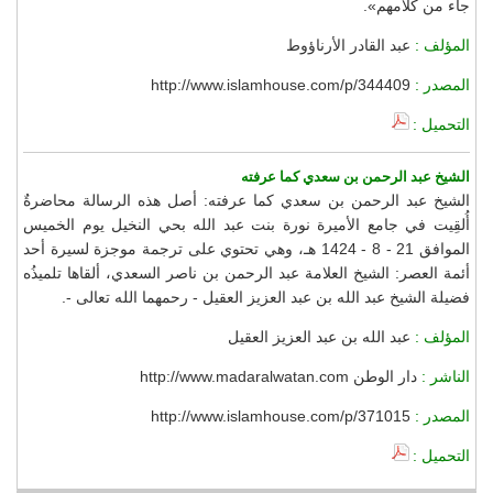
جاء من كلامهم».
المؤلف :
عبد القادر الأرناؤوط
المصدر :
http://www.islamhouse.com/p/344409
التحميل :
الشيخ عبد الرحمن بن سعدي كما عرفته
الشيخ عبد الرحمن بن سعدي كما عرفته: أصل هذه الرسالة محاضرةٌ
أُلقِيت في جامع الأميرة نورة بنت عبد الله بحي النخيل يوم الخميس
الموافق 21 - 8 - 1424 هـ، وهي تحتوي على ترجمة موجزة لسيرة أحد
أئمة العصر: الشيخ العلامة عبد الرحمن بن ناصر السعدي، ألقاها تلميذُه
فضيلة الشيخ عبد الله بن عبد العزيز العقيل - رحمهما الله تعالى -.
المؤلف :
عبد الله بن عبد العزيز العقيل
الناشر :
دار الوطن http://www.madaralwatan.com
المصدر :
http://www.islamhouse.com/p/371015
التحميل :