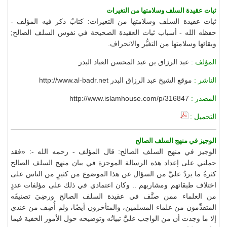
ثبات عقيدة السلف وسلامتها من التغيرات
ثبات عقيدة السلف وسلامتها من التغيرات: كتابٌ ذكر فيه المؤلف -
حفظه الله - أسباب ثبات العقيدة الصحيحة في نفوس السلف الصالح;
وبقائها وسلامتها من التغيُّر والانحراف.
المؤلف :
عبد الرزاق بن عبد المحسن العباد البدر
الناشر :
موقع الشيخ عبد الرزاق البدر http://www.al-badr.net
المصدر :
http://www.islamhouse.com/p/316847
التحميل :
الوجيز في منهج السلف الصالح
الوجيز في منهج السلف الصالح: قال المؤلف - رحمه الله -: «فقد
حملني على إعداد هذه الرسالة الموجزة في بيان منهج السلف الصالح
كثرةُ ما يردُ عليَّ من السؤال عن هذا الموضوع من كثيرٍ من الناس على
اختلاف طبقاتهم ومشاربهم .. وكان اعتمادي في ذلك على مؤلفات عددٍ
من العلماء ممن صنَّف في عقيدة السلف الصالح ورضِيَ تصنيفَه
المتقدِّمون من علماء المسلمين، والمتأخرون أيضًا، ولم أُضِف من عندي
إلا ما وجدت أن من الواجب عليَّ تبيانُه وتوضيحه حول الأمور الخفية فيما