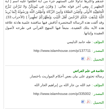
عندهم وأكثرها تداولاً على ألسنتهم جزء من آية أطلقوا عليه اسم [ آية
التطهير ]، وهي آخر قوله تعالى: { وَقَرْنَ فِي بُيُوتِكُنَّ وَلا تَبَرَّجْنَ تَبَرُّجَ
الْجَاهِلِيَّةِ الأُولَى وَأَقِمْنَ الصَّلاةَ وَآتِينَ الزَّكَاةَ وَأَطِعْنَ اللَّهَ وَرَسُولَهُ إِنَّمَا يُرِيدُ
اللَّهُ لِيُذْهِبَ عَنْكُمُ الرِّجْسَ أَهْلَ الْبَيْتِ وَيُطَهِّرَكُمْ تَطْهِيراً } (الأحزاب:33).
وقد ألفت هذه الرسالة المختصرة أناقش فيها مناقشة علمية هادئة علاقة
هذه الآية بتلك العقيدة، متبعاً فيها المنهج القرآني في طرحه لأصول
العقيدة وإثباتها.
المؤلف :
طه حامد الدليمي
المصدر :
http://www.islamhouse.com/p/137711
التحميل :
خلاصة في علم الفرائض
رسالة تحتوي على بيان بعض أحكام المواريث باختصار.
المؤلف :
عبد الله بن جار الله بن إبراهيم الجار الله
المصدر :
http://www.islamhouse.com/p/335002
التحميل :