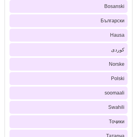
Bosanski
Български
Hausa
كوردی
Norske
Polski
soomaali
Swahili
Тоҷики
Татарча