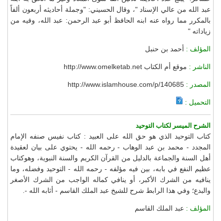
عبد الله من عالي الإسناد "، وقال الحسيني: "وجملة أحاديثه أربعون ألفاً
بالمكرر مما رواه عنه ابنه الحافظ أبو عبد الرحمن: عبد الله، وفيه من
زياداته "
المؤلف :
أحمد بن حنبل
الناشر :
موقع أم الكتاب http://www.omelketab.net
المصدر :
http://www.islamhouse.com/p/140685
التحميل :
الشرح الميسر لكتاب التوحيد
كتاب التوحيد الذي هو حق الله على العبيد : كتاب نفيس صنفه الإمام
المجدد - محمد بن عبد الوهاب - رحمه الله - يحتوي على بيان لعقيدة
أهل السنة والجماعة بالدليل من القرآن الكريم والسنة النبوية، وهوكتاب
عظيم النفع في بابه، بين فيه مؤلفه - رحمه الله - التوحيد وفضله، وما
ينافيه من الشرك الأكبر، أو ينافي كماله الواجب من الشرك الأصغر
والبدع؛ وفي هذا الرابط شرح للشيخ عبد الملك القاسم - أثابه الله -.
المؤلف :
عبد الملك القاسم