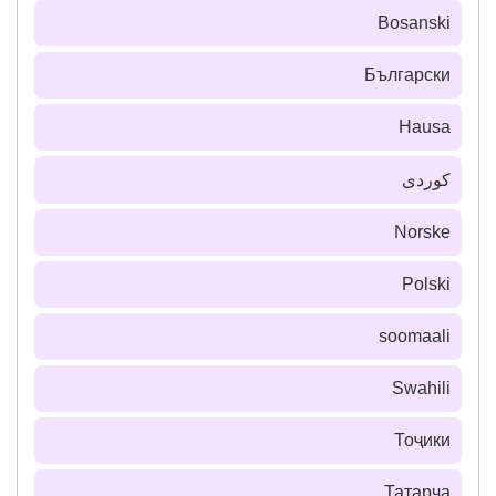
Bosanski
Български
Hausa
كوردی
Norske
Polski
soomaali
Swahili
Тоҷики
Татарча