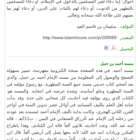
أحوال: إما دعاء لغير المسلمين بالدخول في الإسلام، أو دعاءٌ للمسلمين
بالتطهير من الذنوب، أو دعاء لهم بالثبات على الدين، أو دعاء لهم بما
يعينهم على طاعة الله سبحانه وتعالى.
المؤلف :
سليمان بن قاسم العيد
المصدر :
http://www.islamhouse.com/p/208989
التحميل :
مسند أحمد بن حنبل
مسند أحمد: في هذه الصفحة نسخة الكترونية مفهرسة، تتميز بسهولة
التصفح والوصول إلى المعلومة من مسند الإمام أحمد بن حنبل، والذي
يعد أضخم كتاب حديثي مسند جمع السنة المطهرة، مع رسوخ مؤلفه في
السنة المطهرة وعلو أسانيده، وشدة حرصه في انتخابه. والمسند هو:
الكتاب الذي روى مؤلفه فيه أحاديث كل صحابي على حدة. وقد بدأت
عناية أهل العلم بتأليف المسانيد في أوائل عصر تدوين السنة في أواخر
القرن الثاني الهجري، وكانت بداية تأليف الإمام أحمد لمسنده بعد عودته
من رحلته إلى الإمام عبد الرزاق الصنعاني في اليمن - ت211هـ - قاله
ابنه عبد الله. وعدد أحاديثه ثلاثون ألفاً قاله ابن المُنادى، وهذا باطراح
المكرر وزيادات ابنه عبد الله؛ لأنه معها يصل إلى أربعين ألفاً. قال ابن
عساكر: "يبلغ عدد أحاديثه ثلاثين ألفاً سوى المعاد وغير ما ألحق به ابنه