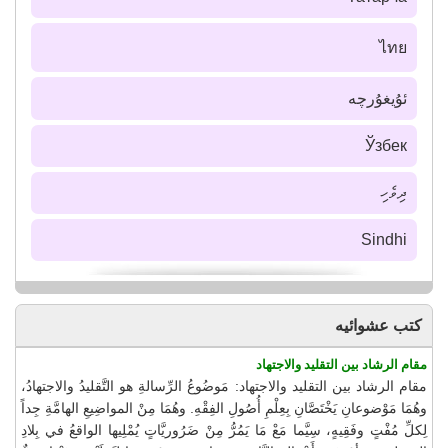
ไทย
ئۇيغۇرچە
Ўзбек
ދިވެހި
Sindhi
كتب عشوائيه
مقام الرشاد بين التقليد والاجتهاد
مقام الرشاد بين التقليد والاجتهاد: مَوضُوعُ الرِّسالةِ هو التَّقليدُ والاجتهادُ،
وهُمَا مَوْضوعانِ يَخْتَصَّانِ بِعِلْمِ أُصُولِ الفِقْهِ. وهُمَا مِنْ المواضِيعِ الهامَّةِ جِداً
لِكلِّ مُفْتٍ وفَقِيهٍ، سِيَّما مَعْ مَا يَمُرُّ مِنْ ضَرُوريَّاتٍ يُمْلِيها الواقعُ في بِلادِ