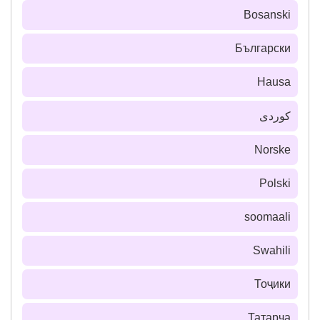
Bosanski
Български
Hausa
كوردی
Norske
Polski
soomaali
Swahili
Тоҷики
Татарча