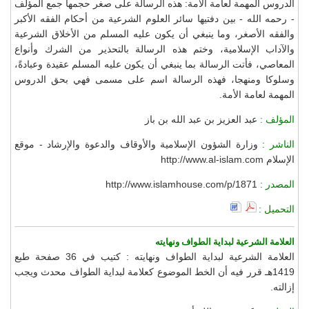
الدروس المهمة لعامة الأمة: هذه الرسالة على صغر حجمها جمع المؤلف
- رحمه الله - بين دفتيها سائر العلوم الشرعية من أحكام الفقه الأكبر
والفقه الأصغر، وما ينبغي أن يكون عليه المسلم من الأخلاق الشرعية
والآداب الإسلامية، وختم هذه الرسالة بالتحذير من الشرك وأنواع
المعاصي، فأتت الرسالة بما ينبغي أن يكون عليه المسلم عقيدة وعبادةً،
وسلوكا ومنهجا، فهذه الرسالة اسم على مسمى فهي بحق الدروس
المهمة لعامة الأمة.
المؤلف :
عبد العزيز بن عبد الله بن باز
الناشر :
وزارة الشؤون الإسلامية والأوقاف والدعوة والإرشاد - موقع
الإسلام http://www.al-islam.com
المصدر :
http://www.islamhouse.com/p/1871
التحميل :
العلامة الشرعية لبداية الطواف ونهايته
العلامة الشرعية لبداية الطواف ونهايته : كتيب في 36 صفحة طبع
1419هـ قرر فيه أن الخط الموضوع كعلامة لبداية الطواف محدث ويجب
إزالته.