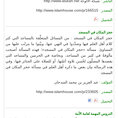
الناشر :
شبكة الألوكة http://www.alukah.net
المصدر :
http://www.islamhouse.com/p/166515
التحميل :
حجز المكان في المسجد
حجز المكان في المسجد : من المسائل المتعلِّقة بالمساجد التي كثر
كلام أهل العلم فيها وشدَّدوا في النهي عنها، وبيَّنوا ما يترتّب عليها من
المساوئ: مسألة «حجز المكان في المسجد»؛ فهذه المسألة أصبحت
مألوفةً في كثير من المساجد، وبخاصة في الحرمين والمساجد التي
يقصدها المصلّون لحُسن تلاوة أئمّتها، أو للصلاة على الجنائز فيها، وفي
هذه الرسالة بيان بعض ما ذكره أهل العلم في مسألة حجز المكان في
المسجد.
المؤلف :
عبد العزيز بن محمد السدحان
المصدر :
http://www.islamhouse.com/p/233605
التحميل :
الدروس المهمة لعامة الأمة