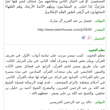
المسلِمِينَ، أوْ فِي أَحْوالِ النَّاسِ ومَعَاشِهِم مِنْ مَسَائِلَ لَيْسَ فِيْها نَصٌّ
شَرْعِيٌّ؛ لِذَا اعتَنَى بِهِ المتقَدِّمونَ؛ ومِنْهُم الأئمةُ الأَربَعةُ، وهُم الفُقَهاءُ
المجتَهِدُونَ في أَزْهَى عُصُورِ الفِقْهِ الِإسْلَامِيِّ.
المؤلف :
فيصل بن عبد العزيز آل مبارك
المصدر :
http://www.islamhouse.com/p/2649
التحميل :
معلم التجويد
معلم التجويد : كتيب ميسر مرتب على ثمانية أبواب: الأول: في تعريف
القرآن، وبيان بعض فضله، وشرف أهله. الثاني: في بيان الترتيل. الثالث:
في بيان طريق ميسر لختم القرآن. الرابع: في فضائل بعض الآيات
والسور. الخامس: في بيان سجدات القرآن. السادس: في نبذة يسيرة
من علم القراءات. السابع: في فرائد من فوائد لها صلة بالقرآن. الثامن:
في أحكام متعلقة بإكرام المصحف. - قدم لهذه الرسالة فضيلة الشيخ
عبد الله بن عبد الرحمن الجبرين، والمقرئ الشيخ أحمد بن خليل بن
شاهين، والشيخ عبد الله بن علي بصفر - حفظهم الله -.
المؤلف :
خالد بن عبد الرحمن الجريسي