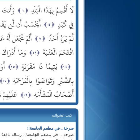
لَا أُقْسِمُ بِهَٰذَا الْبَلَدِ
وَأَنتَ حِ
فِي كَبَدٍ
أَيَحْسَبُ أَن لَّن يَقْدِ
لَّمْ يَرَهُ أَحَدٌ
أَلَمْ نَجْعَل لَّهُ عَي
اقْتَحَمَ الْعَقَبَةَ
وَمَا أَدْرَاكَ م
يَتِيمًا ذَا مَقْرَبَةٍ
أَو
بِالصَّبْرِ وَتَوَاصَوْا بِالْمَرْحَمَةِ
أَصْحَابُ الْمَشْأَمَةِ
عَلَيْهِمْ ن
كتب عشوائيه
صرخة .. في مطعم الجامعة!!
صرخة .. في مطعم الجامعة!!: رسالة نافعةٌ ف