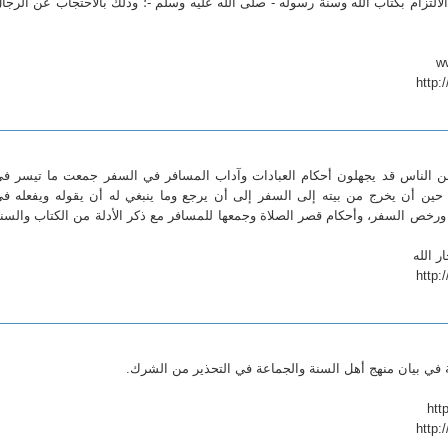
التزام بكتاب الله وسنة رسوله - صلى الله عليه وسلم -؛ وذلك بالاحتجاب عن الرجا
http:
 من الناس قد يجهلون أحكام العبادات وآداب المسافر في السفر جمعت ما تيسر ف
حين أن يخرج من بيته إلى السفر إلى أن يرجع وما ينبغي له أن يقوله ويفعله ف
ورخص السفر، وأحكام قصر الصلاة وجمعها للمسافر مع ذكر الأدلة من الكتاب والسن
ر الله
http:
ة في بيان منهج أهل السنة والجماعة في التحذير من الشرك.
http: