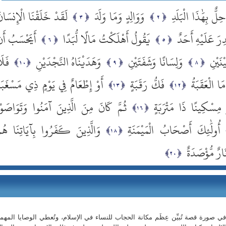
لٌّ بِهَٰذَا الْبَلَدِ
وَوَالِدٍ وَمَا وَلَدَ
لَقَدْ خَلَقْنَا الْإِنسَان
رَ عَلَيْهِ أَحَدٌ
يَقُولُ أَهْلَكْتُ مَالًا لُّبَدًا
أَيَحْسَبُ أَ
ْنَيْنِ
وَلِسَانًا وَشَفَتَيْنِ
وَهَدَيْنَاهُ النَّجْدَيْنِ
فَلَ
َا الْعَقَبَةُ
فَكُّ رَقَبَةٍ
أَوْ إِطْعَامٌ فِي يَوْمٍ ذِي مَسْغَبَة
ْ مِسْكِينًا ذَا مَتْرَبَةٍ
ثُمَّ كَانَ مِنَ الَّذِينَ آمَنُوا وَتَوَاصَوْ
أُولَٰئِكَ أَصْحَابُ الْمَيْمَنَةِ
وَالَّذِينَ كَفَرُوا بِآيَاتِنَا هُم
َارٌ مُّؤْصَدَةٌ
ي صورة قصة تُبيِّن عِظَم مكانة الحجاب للنساء في الإسلام، وتُعطي الوصايا المهم