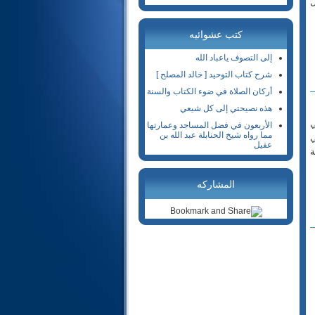
ل
18- الكهف
19- مريم
كتب عشوائيه
20- طه
إلى التصوف ياعباد الله
21- الأنبياء
شرح كتاب التوحيد [ خالد المصلح ]
22- الحج
أركان الصلاة في ضوء الكتاب والسنة
23- المؤمنون
هذه نصيحتي إلى كل شيعي
24- النور
ي
الأربعون في فضل المساجد وعمارتها
25- الفرقان
مما رواه شيخ الحنابلة عبد الله بن
ي
عقيل
ة
26- الشعراء
27- النمل
المشاركه
28- القصص
29- العنكبوت
30- الروم
31- لقمان
32- السجدة
33- الأحزاب
34- سبأ
35- فاطر