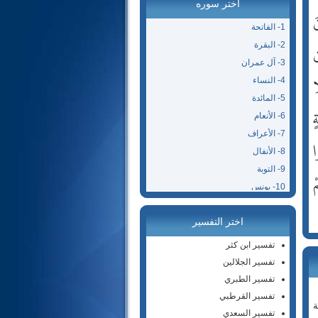
اختر سوره
َ
1- الفاتحة
ن
2- البقرة
3- آل عمران
ا
4- النساء
5- المائدة
ٍ
6- الأنعام
7- الأعراف
ا
8- الأنفال
9- التوبة
ْ
10- يونس
11- هود
اختر التفسير
12- يوسف
13- الرعد
تفسير ابن كثر
14- إبراهيم
تفسير الجلالين
15- الحجر
تفسير الطبري
16- النحل
تفسير القرطبي
ة
17- الإسراء
تفسير السعدي