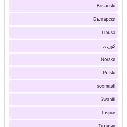
Bosanski
Български
Hausa
كوردی
Norske
Polski
soomaali
Swahili
Тоҷики
Татарча