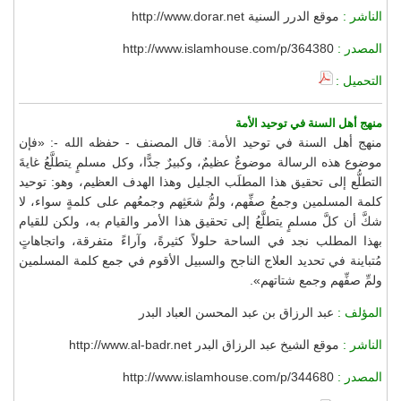
الناشر :
موقع الدرر السنية http://www.dorar.net
المصدر :
http://www.islamhouse.com/p/364380
التحميل :
منهج أهل السنة في توحيد الأمة
منهج أهل السنة في توحيد الأمة: قال المصنف - حفظه الله -: «فإن
موضوع هذه الرسالة موضوعٌ عظيمٌ، وكبيرٌ جدًّا، وكل مسلمٍ يتطلَّعُ غايةَ
التطلُّع إلى تحقيق هذا المطلَب الجليل وهذا الهدف العظيم، وهو: توحيد
كلمة المسلمين وجمعُ صفِّهم، ولمُّ شعَثِهم وجمعُهم على كلمةٍ سواء، لا
شكَّ أن كلَّ مسلمٍ يتطلَّعُ إلى تحقيق هذا الأمر والقيام به، ولكن للقيام
بهذا المطلب نجد في الساحة حلولاً كثيرةً، وآراءً متفرقة، واتجاهاتٍ
مُتباينة في تحديد العلاج الناجح والسبيل الأقوم في جمع كلمة المسلمين
ولمِّ صفِّهم وجمع شتاتهم».
المؤلف :
عبد الرزاق بن عبد المحسن العباد البدر
الناشر :
موقع الشيخ عبد الرزاق البدر http://www.al-badr.net
المصدر :
http://www.islamhouse.com/p/344680