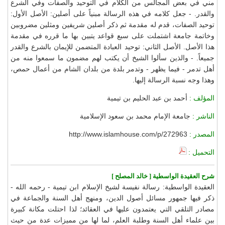
مني في بعض المجالس من الكلام في التوحيد والصفات وفي الشرع
والقدر. - جعل كلامه في هذه الرسالة مبنياً على أصلين: الأصل الأول:
توحيد الصفات، قدم له مقدمة ثم ذكر أصلين شريفين ومثلين مضروبين
وخاتمة جامعة اشتملت على سبع قواعد يتبين بها ما قرره في مقدمة
هذا الأصل. الأصل الثاني: توحيد العبادة المتضمن للإيمان بالشرع والقدر
جميعاً. - والذين سألوا الشيخ أن يكتب لهم مضمون ما سمعوا منه من
أهل تدمر - فيما يظهر - وتدمر بلدة من بلدان الشام من أعمال حمص،
وهذا وجه نسبة الرسالة إليها.
المؤلف :
أحمد بن عبد الحليم بن تيمية
الناشر :
جامعة الإمام محمد بن سعود الإسلامية
المصدر :
http://www.islamhouse.com/p/272963
التحميل :
شرح العقيدة الواسطية [ خالد المصلح ]
العقيدة الواسطية: رسالة نفيسة لشيخ الإسلام ابن تيمية - رحمه الله -
ذكر فيها جمهور مسائل أصول الدين، ومنهج أهل السنة والجماعة في
مصادر التلقي التي يعتمدون عليها في العقائد؛ لذا احتلت مكانة كبيرة
بين علماء أهل السنة وطلبة العلم، لما لها من مميزات عدة من حيث