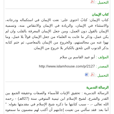
التحميل :
كتاب الإيمان
كتاب الإيمان: كتابٌ احتوى على: نعت الإيمان في استكماله ودرجاته،
والاستثناء في الإيمان، والزيادة في الإيمان والانتقاص منه، وتسمية
الإيمان بالقول دون العمل، ومن جعل الإيمان المعرفة بالقلب وان لم
يكن عمل، وذكر ما عابت به العلماء من جعل الإيمان قولاً بلا عمل، وما
نهوا عنه من مجالستهم، والخروج من الإيمان بالمعاصي، ثم ختم كتابه
بذكر الذنوب التي تلحق بالكبائر بلا خروج من الإيمان.
المؤلف :
أبو عبيد القاسم بن سلام
المصدر :
http://www.islamhouse.com/p/2127
التحميل :
الرسالة التدمرية
الرسالة التدمرية : تحقيق الإثبات للأسماء والصفات وحقيقة الجمع بين
القدر والشرع، لشيخ الإسلام ابن تيمية المتوفي سنة (827هـ) - رحمه
الله تعالى -، - سبب كتابتها ما ذكره شيخ الإسلام في مقدمتها بقوله: "
أما بعد: فقد سألني من تعينت إجابتهم أن أكتب لهم مضمون ما سمعوه