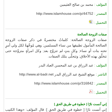
المؤلف :
محمد بن صالح العثيمين
المصدر :
http://www.islamhouse.com/p/44752
التحميل :
صفات الزوجة الصالحة
صفات الزوجة الصالحة: كلماتٌ مختصرةٌ في ذكر صفات الزوجة
الصالحة المأمول تطبيقها من نساء المسلمين; وهي مُوجَّهةٌ لكل ولي أمرٍ
تحته بنات أو نساء; وكل بنتٍ لم تتزوَّج بعد; وكل امرأةٍ متزوِّجة حتى
تتخلَّق بهذه الأخلاق; وتتحلَّى بتلك الصفات.
المؤلف :
عبد الرزاق بن عبد المحسن العباد البدر
الناشر :
موقع الشيخ عبد الرزاق البدر http://www.al-badr.net
المصدر :
http://www.islamhouse.com/p/316842
التحميل :
إني آنست نارًا [ خطوة في طريق الحق ]
إني آنست نارًا [ خطوة في طريق الحق ]: قال المؤلف: «وهذا الكتيب