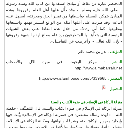
المختصر عبارة عن نقاط أو مبادئ استفدتها من كتاب الله وسنة رسوله
- صلى الله عليه وسلم -، وقد دلَّل عليها أهل العلم وقرروها. وهذه
المبادئ يتمكن المسلم بواسطتها من تمييز الحق ومعرفته، ليسهل عليه
اتباعه، وقد ضربت على أغلبها أمثلة من الواقع لتيسير فهمها واستيعابها
وتطبيقها. كما أني رددتُ من خلال هذه النقاط على بعض الشبهات
الرئيسية التي يتعلَّق بها المتطرفون برد عام يصلح لهدم الشبهة وفروعها
- بإذن الله تعالى -، وأعرضت عن التفاصيل».
المؤلف :
بدر بن محمد باقر
الناشر :
مركز البحوث في مبرة الآل والأصحاب
http://www.almabarrah.net
المصدر :
http://www.islamhouse.com/p/339665
التحميل :
منزلة الزكاة في الإسلام في ضوء الكتاب والسنة
منزلة الزكاة في الإسلام في ضوء الكتاب والسنة: قال المُصنِّف - حفظه
الله -: «فهذه رسالة مختصرة في «منزلة الزكاة في الإسلام» بيَّنت فيها
بإيجاز: مفهوم الزكاة: لغة، وشرعًا، وأنواعها، ومكانة الزكاة في الإسلام،
وعِظم شأنها، وفوائدها، وحِكَمها، وحُكْمَها في الإسلام، وشروط وجوبها،