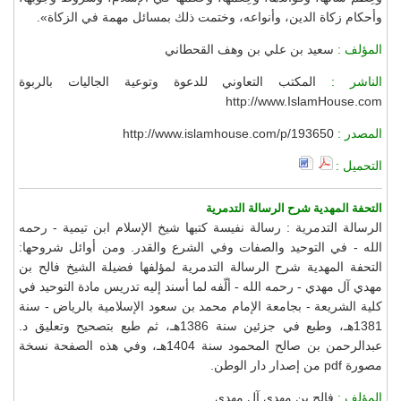
وأحكام زكاة الدين، وأنواعه، وختمت ذلك بمسائل مهمة في الزكاة».
المؤلف :
سعيد بن علي بن وهف القحطاني
الناشر :
المكتب التعاوني للدعوة وتوعية الجاليات بالربوة
http://www.IslamHouse.com
المصدر :
http://www.islamhouse.com/p/193650
التحميل :
التحفة المهدية شرح الرسالة التدمرية
الرسالة التدمرية : رسالة نفيسة كتبها شيخ الإسلام ابن تيمية - رحمه
الله - في التوحيد والصفات وفي الشرع والقدر. ومن أوائل شروحها:
التحفة المهدية شرح الرسالة التدمرية لمؤلفها فضيلة الشيخ فالح بن
مهدي آل مهدي - رحمه الله - ألّفه لما أسند إليه تدريس مادة التوحيد في
كلية الشريعة - بجامعة الإمام محمد بن سعود الإسلامية بالرياض - سنة
1381هـ، وطبع في جزئين سنة 1386هـ، ثم طبع بتصحيح وتعليق د.
عبدالرحمن بن صالح المحمود سنة 1404هـ، وفي هذه الصفحة نسخة
مصورة pdf من إصدار دار الوطن.
المؤلف :
فالح بن مهدي آل مهدي