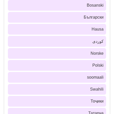
Bosanski
Български
Hausa
كوردی
Norske
Polski
soomaali
Swahili
Тоҷики
Татарча