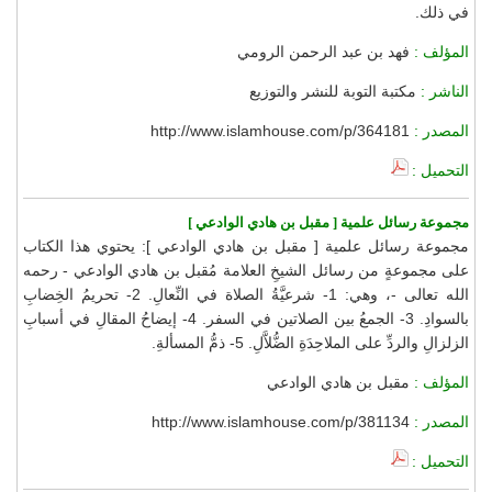
في ذلك.
المؤلف :
فهد بن عبد الرحمن الرومي
الناشر :
مكتبة التوبة للنشر والتوزيع
المصدر :
http://www.islamhouse.com/p/364181
التحميل :
مجموعة رسائل علمية [ مقبل بن هادي الوادعي ]
مجموعة رسائل علمية [ مقبل بن هادي الوادعي ]: يحتوي هذا الكتاب
على مجموعةٍ من رسائل الشيخِ العلامة مُقبل بن هادي الوادعي - رحمه
الله تعالى -، وهي: 1- شرعيَّةُ الصلاة في النِّعالِ. 2- تحريمُ الخِضابِ
بالسوادِ. 3- الجمعُ بين الصلاتين في السفر. 4- إيضاحُ المقالِ في أسبابِ
الزلزالِ والردِّ على الملاحِدَةِ الضُّلاَّلِ. 5- ذمُّ المسألةِ.
المؤلف :
مقبل بن هادي الوادعي
المصدر :
http://www.islamhouse.com/p/381134
التحميل :