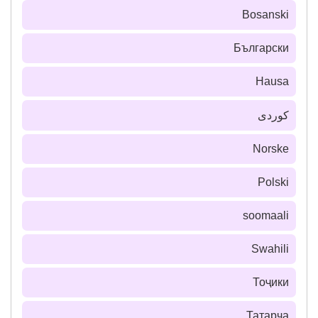
Bosanski
Български
Hausa
كوردی
Norske
Polski
soomaali
Swahili
Тоҷики
Татарча