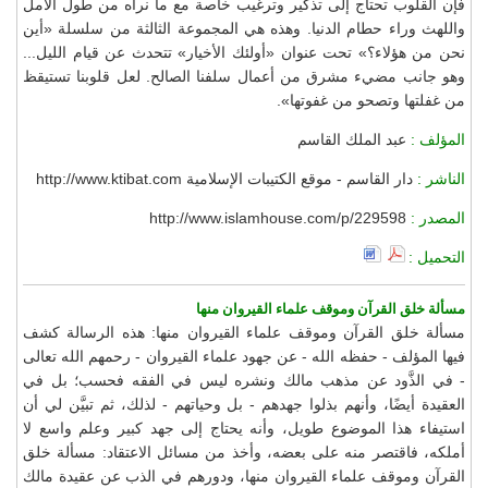
فإن القلوب تحتاج إلى تذكير وترغيب خاصة مع ما نراه من طول الأمل
واللهث وراء حطام الدنيا. وهذه هي المجموعة الثالثة من سلسلة «أين
نحن من هؤلاء؟» تحت عنوان «أولئك الأخيار» تتحدث عن قيام الليل...
وهو جانب مضيء مشرق من أعمال سلفنا الصالح. لعل قلوبنا تستيقظ
من غفلتها وتصحو من غفوتها».
المؤلف :
عبد الملك القاسم
الناشر :
دار القاسم - موقع الكتيبات الإسلامية http://www.ktibat.com
المصدر :
http://www.islamhouse.com/p/229598
التحميل :
مسألة خلق القرآن وموقف علماء القيروان منها
مسألة خلق القرآن وموقف علماء القيروان منها: هذه الرسالة كشف
فيها المؤلف - حفظه الله - عن جهود علماء القيروان - رحمهم الله تعالى
- في الذَّود عن مذهب مالك ونشره ليس في الفقه فحسب؛ بل في
العقيدة أيضًا، وأنهم بذلوا جهدهم - بل وحياتهم - لذلك، ثم تبيَّن لي أن
استيفاء هذا الموضوع طويل، وأنه يحتاج إلى جهد كبير وعلم واسع لا
أملكه، فاقتصر منه على بعضه، وأخذ من مسائل الاعتقاد: مسألة خلق
القرآن وموقف علماء القيروان منها، ودورهم في الذب عن عقيدة مالك