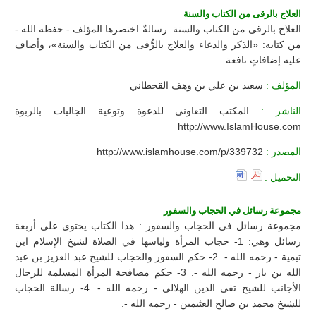
العلاج بالرقى من الكتاب والسنة
العلاج بالرقى من الكتاب والسنة: رسالةٌ اختصرها المؤلف - حفظه الله -
من كتابه: «الذكر والدعاء والعلاج بالرُّقى من الكتاب والسنة»، وأضاف
عليه إضافاتٍ نافعة.
المؤلف :
سعيد بن علي بن وهف القحطاني
الناشر :
المكتب التعاوني للدعوة وتوعية الجاليات بالربوة
http://www.IslamHouse.com
المصدر :
http://www.islamhouse.com/p/339732
التحميل :
مجموعة رسائل في الحجاب والسفور
مجموعة رسائل في الحجاب والسفور : هذا الكتاب يحتوي على أربعة
رسائل وهي: 1- حجاب المرأة ولباسها في الصلاة لشيخ الإسلام ابن
تيمية - رحمه الله -. 2- حكم السفور والحجاب للشيخ عبد العزيز بن عبد
الله بن باز - رحمه الله -. 3- حكم مصافحة المرأة المسلمة للرجال
الأجانب للشيخ تقي الدين الهلالي - رحمه الله -. 4- رسالة الحجاب
للشيخ محمد بن صالح العثيمين - رحمه الله -.