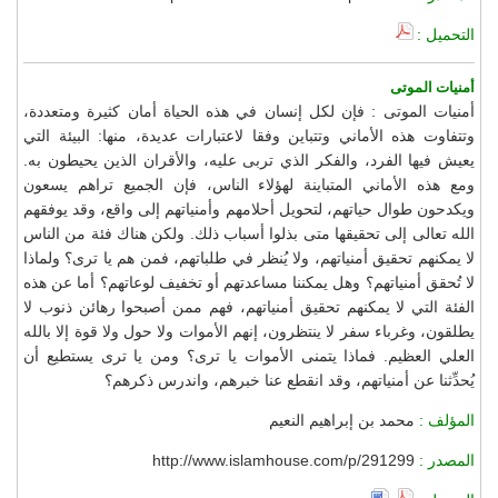
التحميل :
أمنيات الموتى
أمنيات الموتى : فإن لكل إنسان في هذه الحياة أمان كثيرة ومتعددة،
وتتفاوت هذه الأماني وتتباين وفقا لاعتبارات عديدة، منها: البيئة التي
يعيش فيها الفرد، والفكر الذي تربى عليه، والأقران الذين يحيطون به.
ومع هذه الأماني المتباينة لهؤلاء الناس، فإن الجميع تراهم يسعون
ويكدحون طوال حياتهم، لتحويل أحلامهم وأمنياتهم إلى واقع، وقد يوفقهم
الله تعالى إلى تحقيقها متى بذلوا أسباب ذلك. ولكن هناك فئة من الناس
لا يمكنهم تحقيق أمنياتهم، ولا يُنظر في طلباتهم، فمن هم يا ترى؟ ولماذا
لا تُحقق أمنياتهم؟ وهل يمكننا مساعدتهم أو تخفيف لوعاتهم؟ أما عن هذه
الفئة التي لا يمكنهم تحقيق أمنياتهم، فهم ممن أصبحوا رهائن ذنوب لا
يطلقون، وغرباء سفر لا ينتظرون، إنهم الأموات ولا حول ولا قوة إلا بالله
العلي العظيم. فماذا يتمنى الأموات يا ترى؟ ومن يا ترى يستطيع أن
يُحدِّثنا عن أمنياتهم، وقد انقطع عنا خبرهم، واندرس ذكرهم؟
المؤلف :
محمد بن إبراهيم النعيم
المصدر :
http://www.islamhouse.com/p/291299