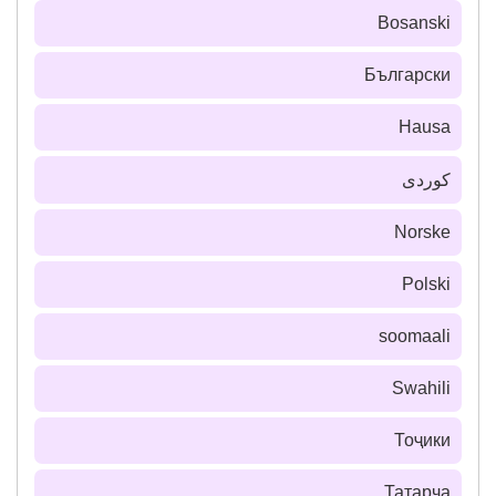
Bosanski
Български
Hausa
كوردی
Norske
Polski
soomaali
Swahili
Тоҷики
Татарча