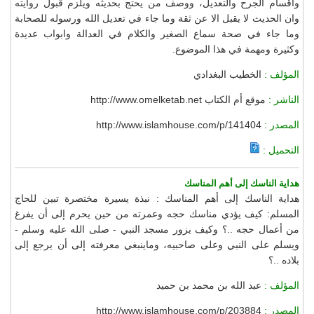
وأقسام الجرح والتعديل، ووصف من يحتج بحديثه ويلزم قبول روايته
وان الحديث لا يقبل الا عن ثقة وما جاء في تعديل الله ورسوله للصحابة
وما جاء في صحة سماع الصغير والكلام في العدالة وابواب عديدة
وكثيرة ومهمة في هذا الموضوع.
المؤلف :
الخطيب البغدادي
الناشر :
موقع أم الكتاب http://www.omelketab.net
المصدر :
http://www.islamhouse.com/p/141404
التحميل :
هداية الناسك إلى أهم المناسك
هداية الناسك إلى أهم المناسك : نبذة يسيرة مختصرة تبين للحاج
المسلم: كيف يؤدي مناسك حجه وعمرته من حين يحرم إلى أن يفرغ
من أعمال حجه ..؟ وكيف يزور مسجد النبي - صلى الله عليه وسلم -
ويسلم على النبي وعلى صاحبيه، وماينبغي معرفته إلى أن يرجع إلى
بلاده ..؟
المؤلف :
عبد الله بن محمد بن حميد
المصدر :
http://www.islamhouse.com/p/203884