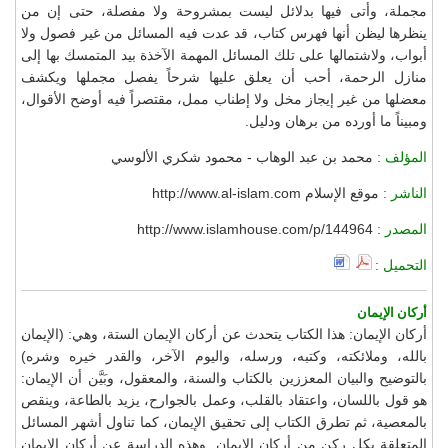
مجملة، وأتى فيها بدلائل ليست بمشروحة ولا مفصلة، حتى إن من
ينظرها ليظن أنها فهرس كتاب، قد عدت فيه المسائل من غير فصول ولا
أبواب، ولاشتمالها على تلك المسائل المهمة الآخذة بيد المتمسك بها إلى
منازل الرحمة، أحب أن يعلق عليها شرحاً يفصل مجملها ويكشف
معضلها من غير إيجاز مخل ولا إطناب ممل، مقتصراً فيه أوضح الأقوال،
ومبيناً ما أورده من برهان ودليل.
المؤلف :
محمد بن عبد الوهاب - محمود شكري الألوسي
الناشر :
موقع الإسلام http://www.al-islam.com
المصدر :
http://www.islamhouse.com/p/144964
التحميل :
أركان الإيمان
أركان الإيمان: هذا الكتاب يتحدث عن أركان الإيمان الستة، وهي: (الإيمان
بالله، وملائكته، وكتبه، ورسله، واليوم الآخر، والقدر خيره وشره)
بالتوضيح والبيان المعززين بالكتاب والسنة، والمعقول، وبَيَّن أن الإيمان:
هو قول باللسان، واعتقاد بالقلب، وعمل بالجوارح، يزيد بالطاعة، وينقص
بالمعصية، ثم تطرق الكتاب إلى تحقيق الإيمان، كما تناول أشهر المسائل
المتعلقة بكل ركن من أركان الإيمان. وهذه الدراسة عن أركان الإيمان