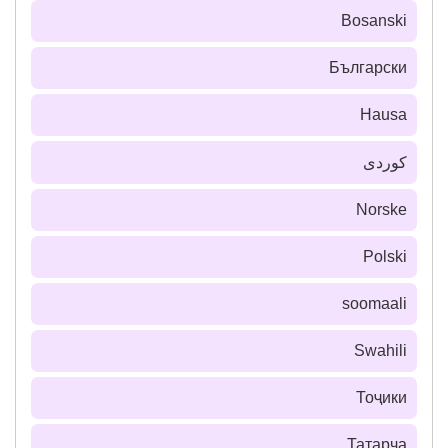
Bosanski
Български
Hausa
كوردی
Norske
Polski
soomaali
Swahili
Тоҷики
Татарча