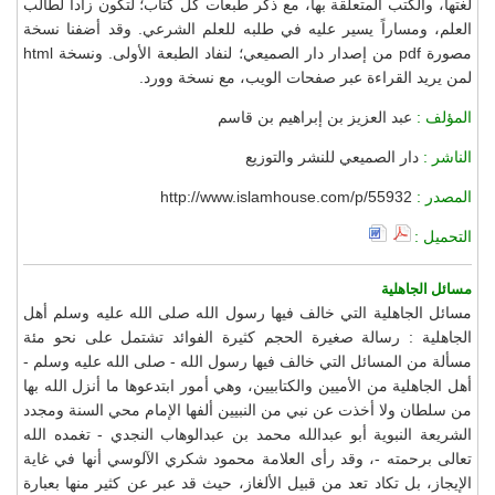
لغتها، والكتب المتعلقة بها، مع ذكر طبعات كل كتاب؛ لتكون زاداً لطالب
العلم، ومساراً يسير عليه في طلبه للعلم الشرعي. وقد أضفنا نسخة
مصورة pdf من إصدار دار الصميعي؛ لنفاد الطبعة الأولى. ونسخة html
لمن يريد القراءة عبر صفحات الويب، مع نسخة وورد.
المؤلف :
عبد العزيز بن إبراهيم بن قاسم
الناشر :
دار الصميعي للنشر والتوزيع
المصدر :
http://www.islamhouse.com/p/55932
التحميل :
مسائل الجاهلية
مسائل الجاهلية التي خالف فيها رسول الله صلى الله عليه وسلم أهل
الجاهلية : رسالة صغيرة الحجم كثيرة الفوائد تشتمل على نحو مئة
مسألة من المسائل التي خالف فيها رسول الله - صلى الله عليه وسلم -
أهل الجاهلية من الأميين والكتابيين، وهي أمور ابتدعوها ما أنزل الله بها
من سلطان ولا أخذت عن نبي من النبيين ألفها الإمام محي السنة ومجدد
الشريعة النبوية أبو عبدالله محمد بن عبدالوهاب النجدي - تغمده الله
تعالى برحمته -، وقد رأى العلامة محمود شكري الآلوسي أنها في غاية
الإيجاز، بل تكاد تعد من قبيل الألغاز، حيث قد عبر عن كثير منها بعبارة