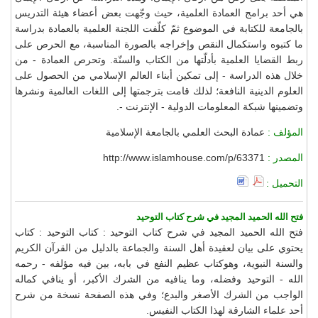
هي أحد برامج العمادة العلمية، حيث وجّهت بعض أعضاء هيئة التدريس
بالجامعة للكتابة في الموضوع ثمّ كلّفت اللجنة العلمية بالعمادة بدراسة
ما كتبوه واستكمال النقص وإخراجه بالصورة المناسبة، مع الحرص على
ربط القضايا العلمية بأدلّتها من الكتاب والسنّة. وتحرص العمادة - من
خلال هذه الدراسة - إلى تمكين أبناء العالم الإسلامي من الحصول على
العلوم الدينية النافعة؛ لذلك قامت بترجمتها إلى اللغات العالمية ونشرها
وتضمينها شبكة المعلومات الدولية - الإنترنت -.
المؤلف :
عمادة البحث العلمي بالجامعة الإسلامية
المصدر :
http://www.islamhouse.com/p/63371
التحميل :
فتح الله الحميد المجيد في شرح كتاب التوحيد
فتح الله الحميد المجيد في شرح كتاب التوحيد : كتاب التوحيد : كتاب
يحتوي على بيان لعقيدة أهل السنة والجماعة بالدليل من القرآن الكريم
والسنة النبوية، وهوكتاب عظيم النفع في بابه، بين فيه مؤلفه - رحمه
الله - التوحيد وفضله، وما ينافيه من الشرك الأكبر، أو ينافي كماله
الواجب من الشرك الأصغر والبدع؛ وفي هذه الصفحة نسخة من شرح
أحد علماء الشارقة لهذا الكتاب النفيس.