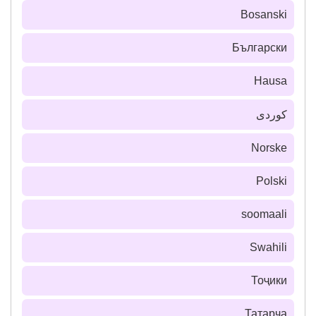
Bosanski
Български
Hausa
كوردی
Norske
Polski
soomaali
Swahili
Тоҷики
Татарча