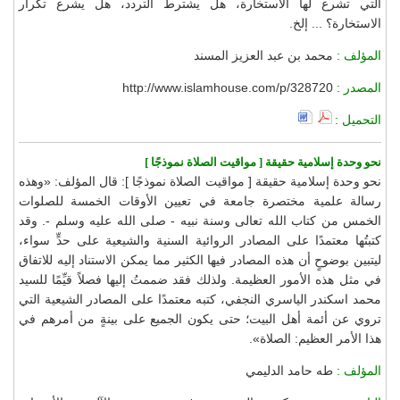
التي تشرع لها الاستخارة، هل يشترط التردد، هل يشرع تكرار
الاستخارة؟ ... إلخ.
المؤلف :
محمد بن عبد العزيز المسند
المصدر :
http://www.islamhouse.com/p/328720
التحميل :
نحو وحدة إسلامية حقيقة [ مواقيت الصلاة نموذجًا ]
نحو وحدة إسلامية حقيقة [ مواقيت الصلاة نموذجًا ]: قال المؤلف: «وهذه
رسالة علمية مختصرة جامعة في تعيين الأوقات الخمسة للصلوات
الخمس من كتاب الله تعالى وسنة نبيه - صلى الله عليه وسلم -. وقد
كتبتُها معتمدًا على المصادر الروائية السنية والشيعية على حدٍّ سواء،
ليتبين بوضوحٍ أن هذه المصادر فيها الكثير مما يمكن الاستناد إليه للاتفاق
في مثل هذه الأمور العظيمة. ولذلك فقد ضممتُ إليها فصلاً قيِّمًا للسيد
محمد اسكندر الياسري النجفي، كتبه معتمدًا على المصادر الشيعية التي
تروي عن أئمة أهل البيت؛ حتى يكون الجميع على بينةٍ من أمرهم في
هذا الأمر العظيم: الصلاة».
المؤلف :
طه حامد الدليمي