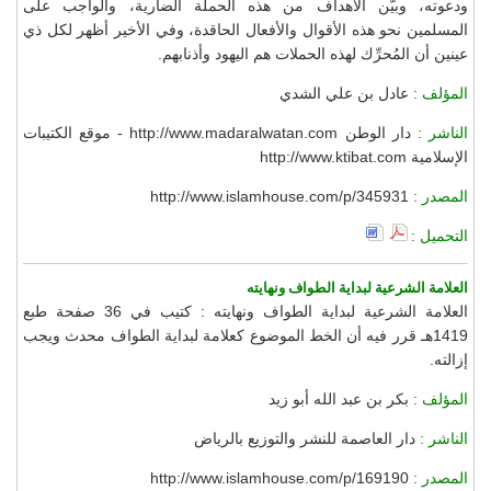
ودعوته، وبيَّن الأهداف من هذه الحملة الضارية، والواجب على
المسلمين نحو هذه الأقوال والأفعال الحاقدة، وفي الأخير أظهر لكل ذي
عينين أن المُحرِّك لهذه الحملات هم اليهود وأذنابهم.
المؤلف :
عادل بن علي الشدي
الناشر :
دار الوطن http://www.madaralwatan.com - موقع الكتيبات
الإسلامية http://www.ktibat.com
المصدر :
http://www.islamhouse.com/p/345931
التحميل :
العلامة الشرعية لبداية الطواف ونهايته
العلامة الشرعية لبداية الطواف ونهايته : كتيب في 36 صفحة طبع
1419هـ قرر فيه أن الخط الموضوع كعلامة لبداية الطواف محدث ويجب
إزالته.
المؤلف :
بكر بن عبد الله أبو زيد
الناشر :
دار العاصمة للنشر والتوزيع بالرياض
المصدر :
http://www.islamhouse.com/p/169190