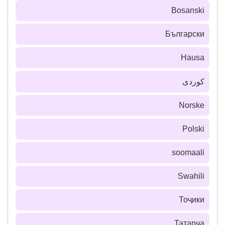
Bosanski
Български
Hausa
كوردی
Norske
Polski
soomaali
Swahili
Тоҷики
Татарча