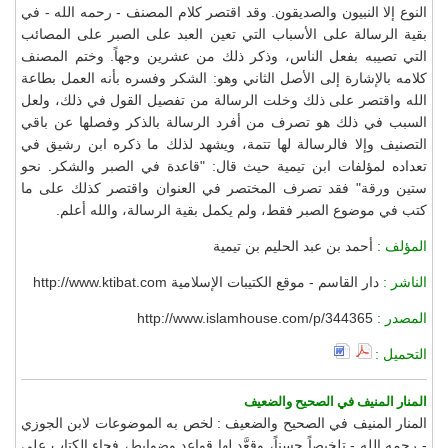
النوع إلا النبيون والصديقون. وقد اقتصر كلام المصنف - رحمه الله - في
بقية الرسالة على الأسباب التي تعين العبد على الصبر على المصائب
التي تصيبه بفعل الناس، وذكر ذلك من عشرين وجهاً. وختم المصنف
كلامه بالإشارة إلى الأصل الثاني وهو: الشكر وفسره بأنه العمل بطاعة
الله واقتصر على ذلك وخلت الرسالة من تفصيل القول في ذلك، ولعل
السبب في ذلك هو تصرف من أفرد الرسالة بالذكر وفصلها عن باقي
التصنيف وإلا فالرسالة لها تتمة، ويشهد لذلك ما ذكره ابن رشيق في
تعداده لمؤلفات ابن تيمية حيث قال: "قاعدة في الصبر والشكر. نحو
ستين ورقة" فقد تصرف المختصر في العنوان واقتصر كذلك على ما
كتب في موضوع الصبر فقط، ولم يكمل بقية الرسالة، والله أعلم.
المؤلف :
أحمد بن عبد الحليم بن تيمية
الناشر :
دار القاسم - موقع الكتيبات الإسلامية http://www.ktibat.com
المصدر :
http://www.islamhouse.com/p/344365
التحميل :
المنار المنيف في الصحيح والضعيف
المنار المنيف في الصحيح والضعيف : لخص به الموضوعات لابن الجوزي
- رحمه الله - تلخيصاً حسناً، وقعَّد لها قواعد وضوابط، فجاء الكتاب على