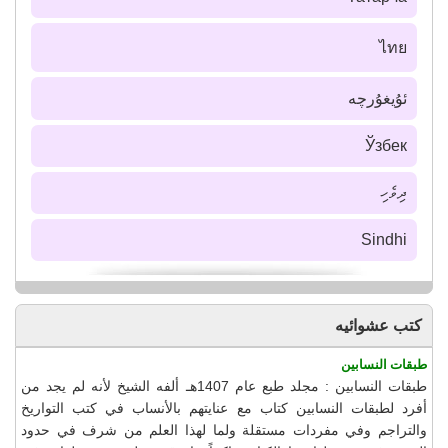
ไทย
ئۇيغۇرچە
Ўзбек
ދިވެހި
Sindhi
كتب عشوائيه
طبقات النسابين
طبقات النسابين : مجلد طبع عام 1407هـ ألفه الشيخ لأنه لم يجد من
أفرد لطبقات النسابين كتاب مع عنايتهم بالأنساب في كتب التواريخ
والتراجم وفي مفردات مستقلة ولما لهذا العلم من شرف في حدود