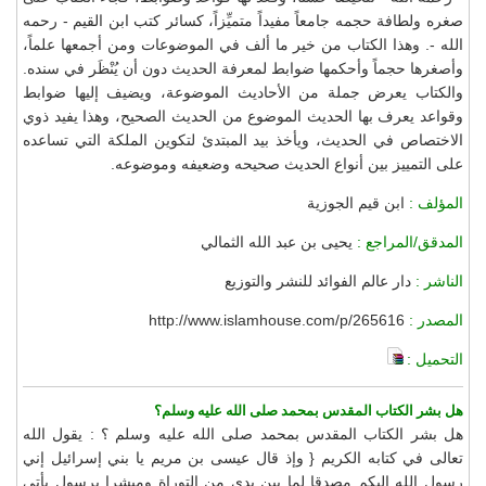
صغره ولطافة حجمه جامعاً مفيداً متميِّزاً، كسائر كتب ابن القيم - رحمه
الله -. وهذا الكتاب من خير ما ألف في الموضوعات ومن أجمعها علماً،
وأصغرها حجماً وأحكمها ضوابط لمعرفة الحديث دون أن يُنْظَر في سنده.
والكتاب يعرض جملة من الأحاديث الموضوعة، ويضيف إليها ضوابط
وقواعد يعرف بها الحديث الموضوع من الحديث الصحيح، وهذا يفيد ذوي
الاختصاص في الحديث، ويأخذ بيد المبتدئ لتكوين الملكة التي تساعده
على التمييز بين أنواع الحديث صحيحه وضعيفه وموضوعه.
المؤلف :
ابن قيم الجوزية
المدقق/المراجع :
يحيى بن عبد الله الثمالي
الناشر :
دار عالم الفوائد للنشر والتوزيع
المصدر :
http://www.islamhouse.com/p/265616
التحميل :
هل بشر الكتاب المقدس بمحمد صلى الله عليه وسلم؟
هل بشر الكتاب المقدس بمحمد صلى الله عليه وسلم ؟ : يقول الله
تعالى في كتابه الكريم { وإذ قال عيسى بن مريم يا بني إسرائيل إني
رسول الله إليكم مصدقا لما بين يدي من التوراة ومبشرا برسول يأتي