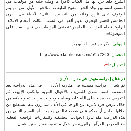
الشرع فقد جرد لها هذا الكتاب ذاكراً ما وقف عليه من مؤلفات في
النسب للنسابين وقد ألحق الشيخ الطبقات بملاحق: الأول: من لم يتم
الوقوف على تاريخ وفاته من النسابين. الثاني: الأحياء في القرن
الخامس العشر الهجري الذين ألفوا في النسب. الثالث: أعجام الأعلام.
الرابع: أعجام المؤلفات. الخامس: تصنيف المؤلفات في علم النسب على
الموضوعات.
المؤلف :
بكر بن عبد الله أبو زيد
المصدر :
http://www.islamhouse.com/p/172260
التحميل :
ثم شتان [ دراسة منهجية في مقارنة الأديان ]
ثم شتان [ دراسة منهجية في مقارنة الأديان ] : في هذه الدراسة بعد
المقدمة قسم نظري للتعريف بالأحوال النبوية والكتب الإلهية، ثم
التعريف بمحمد - صلى الله عليه وسلم - وجوانب من حياته وأخلاقه من
خلال عرض جزء لا يزيد عن الواحد في الألف مما روي عنه، يستطيع من
خلالها العاقل أن يحكم على شخصية النبي محمد. - أما القسم الثاني من
هذه الدراسة فقد تناول الجوانب التطبيقية والمقارنات الواقعية الفعلية
مع النصوص القرآنية والنبوية من خلال مائة وتسعة وتسعين شتان.