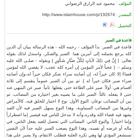
المؤلف :
محمود عبد الرازق الرضواني
المصدر :
http://www.islamhouse.com/p/192674
التحميل :
قاعدة في الصبر
قاعدة في الصبر: بدأ المؤلف - رحمه الله - هذه الرسالة ببيان أن الدين
كله يرجع بجملته إلى أمرين هما: الصبر والشكر، واستدل لذلك بقوله
تعالى: { إِنَّ فِي ذَلِكَ لآياتٍ لِكُلِّ صَبَّارٍ شَكُورٍ } وبقوله - صلـى الله عليه
وسلم -: { عجباً لأمر المؤمن إن أمره كله عجب، لا يقضي الله لمؤمن
قضاءً إلا كان خيراً له، إن أصابته سراء شكر فكان خيراً له،وإن أصابته
ضراء صبر فكان خيراً له }. ثم بين أن الصبر عموماً ينقسم إلى ثلاثة
أقسام هي: أولاً: صبر على الطاعة حتى يفعلها. ثانياً: صبر عن المنهي عنه
حتى لا يفعله. ثالثاً: الصبر على ما يصيبه بغير اختياره من المصائب. ثم
بين أن المصائب نوعان: النوع الأول: نوع لا اختيار للخلق فيه، كالأمراض
وغيرها من المصائب السماوية، وهذا النوع يسهل الصبر فيه لأن العبد
يشهد فيه قضاء الله وقدره،وأنه لا مدخل للناس فيه فيصبر إما اضطراراً
وإما اختياراً. والنوع الثاني: المصائب التي تحصل للعبد بفعل الناس، في
ماله أو عرضه أو نفسه، وهذا النوع يصعب الصبر عليه جداً لأن النفس
تستشعر المؤذي لها وهي تكره الغلبة فتطلب الانتقام، ولا يصبر على هذا