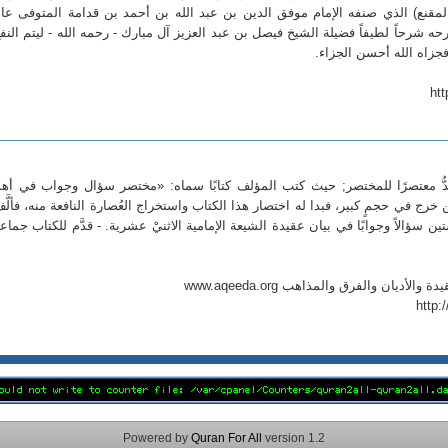
ب (المقنع) الذي صنفه الإمام موفق الدين بن عبد الله بن أحمد بن قدامة المتوفى عا
حه شرحاً لطيفاً فضيلة الشيخ فيصل بن عبد العزيز آل مبارك - رحمه الله - ليتم النف
فجزاه الله أحسن الجزاء.
ht
ُعدُّ معتصرًا للمختصر; حيث كتب المؤلف كتابًا سماه: «مختصر سؤال وجواب في أه
خرج في حجمٍ كبير، فبدا له اختصار هذا الكتاب واستخراج العُصارة النافعة منه، فألَّ
 سؤالاً وجوابًا في بيان عقيدة الشيعة الإمامية الاثنيْ عشرية. - قدَّم للكتاب جماعة
أديان والفرق والمذاهب www.aqeeda.org
http:
Powered by
Quran For All
version 1.2