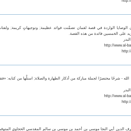
http:
لوصايا الواردة في قصة لقمان تضمَّنت فوائد عظيمة; وتوجيهاتٍ كريمة; ولفتات
يزيد على الخمسين فائدة من هذه القصة.
لبدر
http:
له - شرحًا مختصرًا لجملة مباركة من أذكار الطهارة والصلاة; استلَّها من كتابه: «فق
لبدر
http:
شرف الدين أبي النجا موسى بن أحمد بن موسى بن سالم المقدسي الحجاوي المتوف