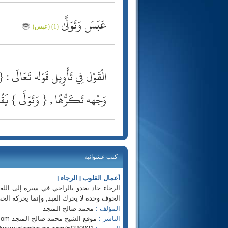
عَبَسَ وَتَوَلَّىٰ
(1) (عبس)
الْقَوْل فِي تَأْوِيل قَوْله تَعَالَى :
وَجْهه تَكَرُّهًا , { وَتَوَلَّى } يَ
كتب عشوائيه
أعمال القلوب [ الرجاء ]
الرجاء حاد يحدو بالراجي في سيره إلى الله; 
الخوف وحده لا يحرك العبد; وإنما يحركه الح
المؤلف :
محمد صالح المنجد
الناشر :
موقع الشيخ محمد صالح المنجد www.almunajjid.com