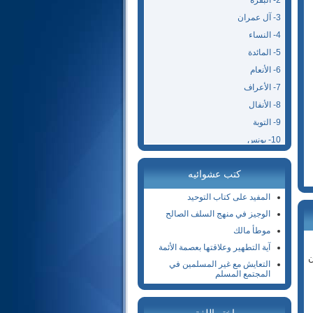
2- البقرة
3- آل عمران
4- النساء
5- المائدة
6- الأنعام
7- الأعراف
8- الأنفال
9- التوبة
10- يونس
11- هود
كتب عشوائيه
12- يوسف
13- الرعد
المفيد على كتاب التوحيد
14- إبراهيم
الوجيز في منهج السلف الصالح
15- الحجر
موطأ مالك
16- النحل
آية التطهير وعلاقتها بعصمة الأئمة
ن
17- الإسراء
التعايش مع غير المسلمين في
المجتمع المسلم
18- الكهف
19- مريم