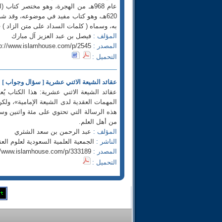
عام 968هـ من الهجرة، وهو مختصر كتا
620هـ، وهو كتاب مفيد في موضوعه، وقد شر
به، وسماه ( كلمات السداد على متن الزاد ) 
المؤلف :
فيصل بن عبد العزيز آل مبارك
المصدر :
tp://www.islamhouse.com/p/2545
التحميل :
عقائد الشيعة الاثني عشرية [ سؤال وجواب ]
عقائد الشيعة الاثني عشرية: هذا الكتاب ي
المهمات العقدية لدى الشيعة الإمامية»، ولكن 
هذه الرسالة التي تحتوي على مئة واثنين وستين
من أهل العلم.
المؤلف :
عبد الرحمن بن سعد الشثري
الناشر :
الجمعية العلمية السعودية لعلوم العقيدة وال
المصدر :
//www.islamhouse.com/p/333189
التحميل :