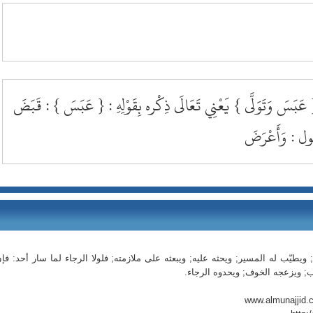
 { عَبَسَ وَتَوَلَّى } يَعْنِي تَعَالَى ذِكْره بِقَوْلِهِ : { عَبَسَ } : قَبَضَ
قُول : وَأَعْرَضَ
ويطيّب له المسير; ويحثه عليه; ويبعثه على ملازمته; فلولا الرجاء لما سار أحد: فإ
ب; ويزعجه الخوف; ويحدوه الرجاء.