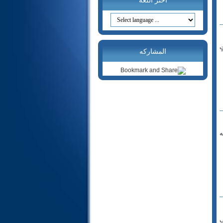
اختر اللغة
20- طه
21- الأنبياء
22- الحج
23- المؤمنون
ٍ
24- النور
المشاركه
25- الفرقان
26- الشعراء
27- النمل
28- القصص
29- العنكبوت
30- الروم
ه
31- لقمان
32- السجدة
33- الأحزاب
34- سبأ
35- فاطر
36- يس
37- الصافات
ى